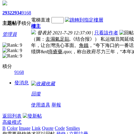
2932
2934
9168
電梯直達
主題
帖子
積分
樓主
發表於 2021-7-29 12:37:00
|
只看該作者
管理員
（圖：
去濕氣足貼
,《结合报》） 私运烟丑闻延
年，让台灣洗心革面。
角鐵
，”夸下海口的一番
绩牌&rd
痔瘡藥
,quo;，称台政府尽力三年，“本年
積分
9168
發消息
收藏
回復
使用道具
舉報
返回列表
高級模式
B
Color
Image
Link
Quote
Code
Smilies
您需要登錄後才可以回帖
登錄
|
立即註冊