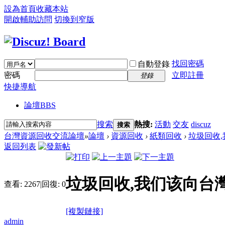
設為首頁
收藏本站
開啟輔助訪問
切換到窄版
找回密碼
自動登錄
密碼
立即註冊
登錄
快捷導航
論壇
BBS
搜索
熱搜:
活動
交友
discuz
搜索
台灣資源回收交流論壇
»
論壇
›
資源回收
›
紙類回收
›
垃圾回收,
返回列表
垃圾回收,我们该向台
查看:
2267
|
回復:
0
[複製鏈接]
admin