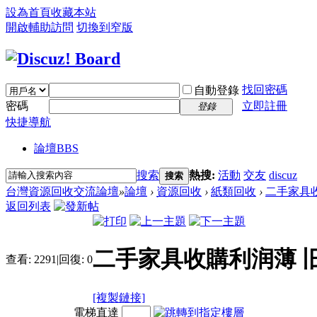
設為首頁
收藏本站
開啟輔助訪問
切換到窄版
找回密碼
自動登錄
密碼
立即註冊
登錄
快捷導航
論壇
BBS
搜索
熱搜:
活動
交友
discuz
搜索
台灣資源回收交流論壇
»
論壇
›
資源回收
›
紙類回收
›
二手家具收
返回列表
二手家具收購利润薄 
查看:
2291
|
回復:
0
[複製鏈接]
電梯直達