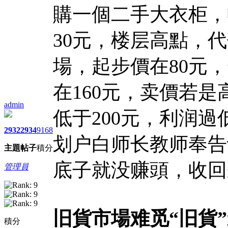
購一個二手大衣柜，
30元，楼层高點，
場，起步價在80元
在160元，卖價若是
admin
低于200元，利润
2932
2934
9168
划户白师长教师奉告
主題
帖子
積分
底子就没赚頭，收回
管理員
旧貨市場难觅“旧貨
積分