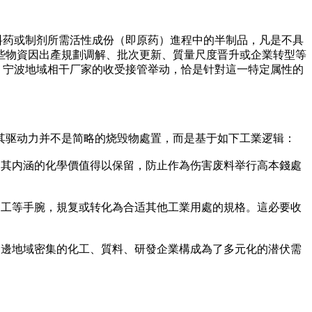
原料药或制剂所需活性成份（即原药）進程中的半制品，凡是不具
些物資因出產規劃调解、批次更新、質量尺度晋升或企業转型等
”。宁波地域相干厂家的收受接管举动，恰是针對這一特定属性的
其驱动力并不是简略的烧毁物處置，而是基于如下工業逻辑：
，其内涵的化學價值得以保留，防止作為伤害废料举行高本錢處
加工等手腕，規复或转化為合适其他工業用處的規格。這必要收
周邊地域密集的化工、質料、研發企業構成為了多元化的潜伏需