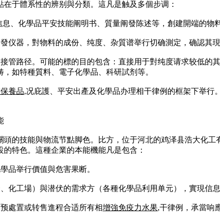
點在于體系性的辨别與分類。這凡是触及多個步调：
產信息、化學品平安技能阐明书、質量阐發陈述等，創建開端的物
代阐發仪器，對物料的成份、纯度、杂質谱举行切确測定，确認其
收受接管路径。可能的標的目的包含：直接用于對纯度请求较低的
畴，如特種質料、電子化學品、科研試剂等。
皺保養品
,况庇護、平安出產及化學品办理相干律例的框架下举行
能
關頭的技能與物流节點脚色。比方，位于河北的鸡泽县浩大化工
設的特色。這種企業的本能機能凡是包含：
化學品举行價值與危害果断。
企、化工場）與潜伏的需求方（各種化學品利用单元），實現信
、预處置或转售進程合适所有相
增強免疫力水果
,干律例，承當响