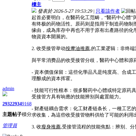
樓主
發表於 2026-5-27 19:53:29
|
只看該作者
起首必要明白，在醫药化工范畴，“醫药中心體”
有终极的药物活性。原药则是指用于制造药物制
缘由，成為库存中再也不用于原有出產路径的化學
物資資本開展的。
2. 收受接管举动
按摩油推薦
,的工業逻辑：非终
與平常消费品的收受接管分歧，醫药中心體和原
- 資本價值保留：這些化學品凡是纯度高、合
理酿成的資本挥霍。
admin
- 技能可行性根本：很多醫药中心體或特定原
受接管方具有响應的技能辨别與處置能力。
2932
2934
9168
- 财產链耦合需求：化工财產链条长，一種工
主題
帖子
積分
求收集，為這些收受接管物料供给了可能的利用
管理員
3. 收
瘦身推薦
,受接管流程的技能焦點：辨别、分