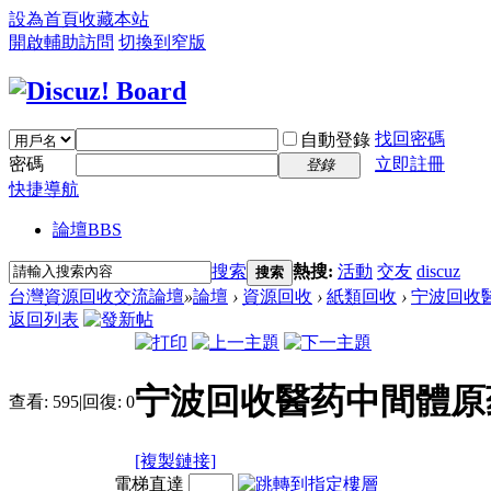
設為首頁
收藏本站
開啟輔助訪問
切換到窄版
找回密碼
自動登錄
密碼
立即註冊
登錄
快捷導航
論壇
BBS
搜索
熱搜:
活動
交友
discuz
搜索
台灣資源回收交流論壇
»
論壇
›
資源回收
›
紙類回收
›
宁波回收
返回列表
宁波回收醫药中間體原
查看:
595
|
回復:
0
[複製鏈接]
電梯直達